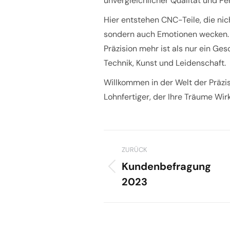
unvergleichlicher Qualität und Pe
Hier entstehen CNC-Teile, die ni
sondern auch Emotionen wecken. 
Präzision mehr ist als nur ein Ge
Technik, Kunst und Leidenschaft.
Willkommen in der Welt der Präzi
Lohnfertiger, der Ihre Träume Wirk
Kommentarnav
ZURÜCK
Kundenbefragung
Vorheriger
2023
Beitrag: