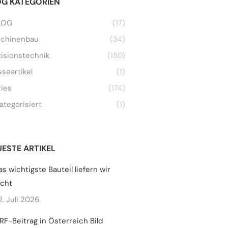
OG KATEGORIEN
LOG
(17)
chinenbau
(34)
zisionstechnik
(150)
sseartikel
(1)
ries
(174)
ategorisiert
(1)
ESTE ARTIKEL
as wichtigste Bauteil liefern wir
icht
2. Juli 2026
RF-Beitrag in Österreich Bild