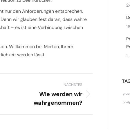
rfektion zu beeindrucken.
2
cht nur den Anforderungen entsprechen,
D
Denn wir glauben fest daran, dass wahre
1
schäft – es ist eine Verbindung zwischen
P
sion. Willkommen bei Merten, Ihrem
P
lichkeit werden lässt.
1
igation
TA
NÄCHSTES
Wie werden wir
grup
Nächster
wahrgenommen?
post
Beitrag: