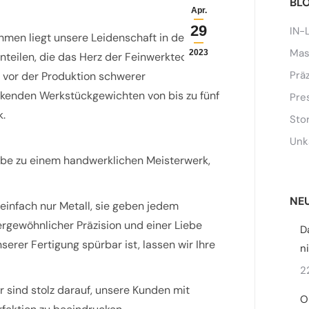
BL
Apr.
29
IN-
men liegt unsere Leidenschaft in der
Mas
2023
nteilen, die das Herz der Feinwerktechnik
Prä
 vor der Produktion schwerer
kenden Werkstückgewichten von bis zu fünf
Pre
k.
Sto
Unk
gabe zu einem handwerklichen Meisterwerk,
NEU
einfach nur Metall, sie geben jedem
ßergewöhnlicher Präzision und einer Liebe
D
nserer Fertigung spürbar ist, lassen wir Ihre
n
2
r sind stolz darauf, unsere Kunden mit
O