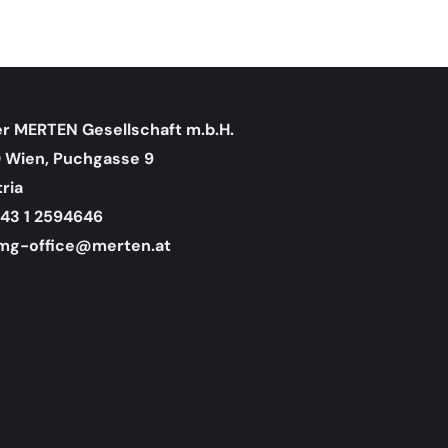
r MERTEN Gesellschaft m.b.H.
0 Wien, Puchgasse 9
ria
43 1 2594646
g-office@merten.at