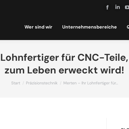
Facebook
Linke
page
page
Wer sind wir
Unternehmensbereiche
Q
opens
open
in
in
new
new
 Lohnfertiger für CNC-Teile,
window
wind
zum Leben erweckt wird!
Sie befinden sich hier:
Start
Präzisionstechnik
Merten – Ihr Lohnfertiger für…