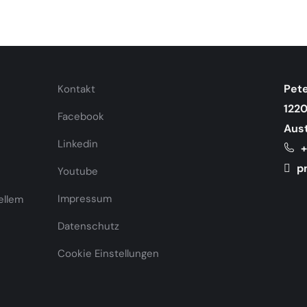
Pete
Kontakt
122
Facebook
Aust
Linkedin
+
pm
Youtube
Impressum
ellem
Datenschutz
Cookie Einstellungen