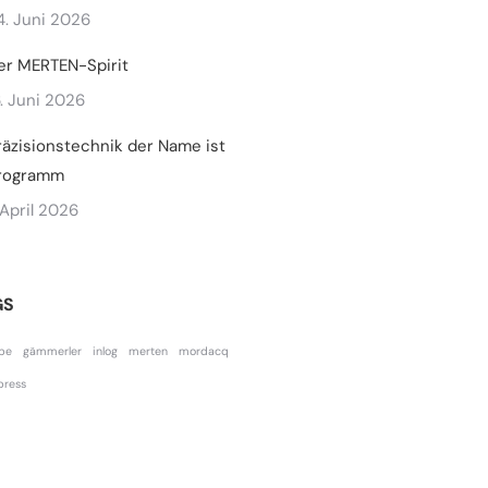
4. Juni 2026
er MERTEN-Spirit
6. Juni 2026
räzisionstechnik der Name ist
rogramm
. April 2026
GS
pe
gämmerler
inlog
merten
mordacq
press