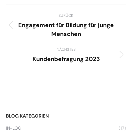
Kommentarnavigation
ZURÜCK
Engagement für Bildung für junge
Vorheriger
Menschen
Beitrag:
NÄCHSTES
Kundenbefragung 2023
Nächster
Beitrag:
BLOG KATEGORIEN
IN-LOG
(17)