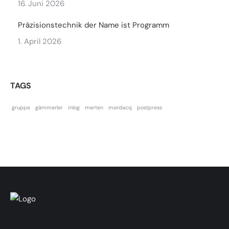
16. Juni 2026
Präzisionstechnik der Name ist Programm
1. April 2026
TAGS
gruppe
gämmerler
inlog
merten
mordacq
postpress