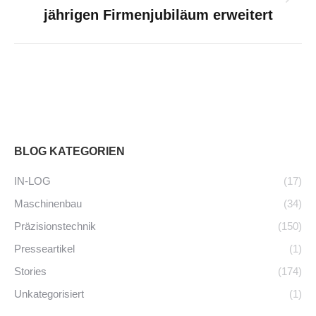
Nächster
jährigen Firmenjubiläum erweitert
Beitrag:
BLOG KATEGORIEN
IN-LOG
(17)
Maschinenbau
(34)
Präzisionstechnik
(150)
Presseartikel
(1)
Stories
(174)
Unkategorisiert
(1)