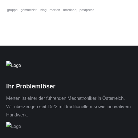
gruppe
gämmerler
inlog
merten
mordacq
postpress
Ihr Problemlöser
Merten ist einer der führenden Mechatroniker in Österreich.
Wir überzeugen seit 1922 mit traditionellem sowie innovativem
Handwerk.