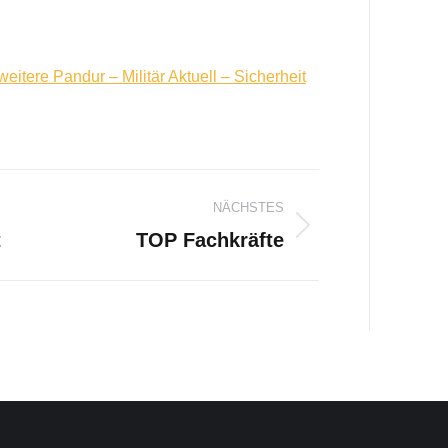
itere Pandur – Militär Aktuell – Sicherheit
gation
NÄCHSTES
t
TOP Fachkräfte
Nächster
Beitrag: