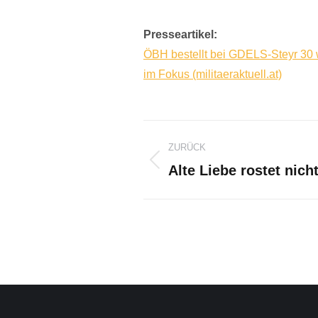
Presseartikel:
ÖBH bestellt bei GDELS-Steyr 30 we
im Fokus (militaeraktuell.at)
Kommentarnavi
ZURÜCK
Alte Liebe rostet nich
Vorheriger
Beitrag: