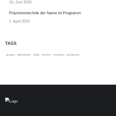
16. Juni 2026
Präzisionstechnik der Name ist Programm
1. April 2026
TAGS
gruppe
gämmerler
inlog
merten
mordacq
postpress