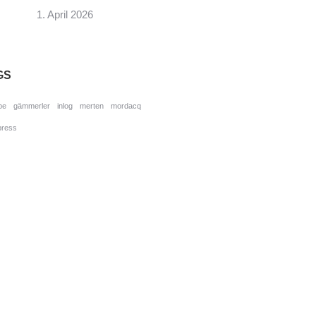
1. April 2026
GS
pe
gämmerler
inlog
merten
mordacq
press