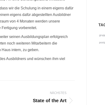
ass wir die Schulung in einem eigens dafür
inem eigens dafür abgestellten Ausbildner
itraum von 4 Monaten werden unsere
TA
 Fertigung vorbereitet.
grup
beiter seinen Ausbildungsplan erfolgreich
post
ten noch weiteren Mitarbeitern die
m Haus intern, zu geben.
 des Ausbildners und wünschen ihm viel
gation
NÄCHSTES
State of the Art
Nächster