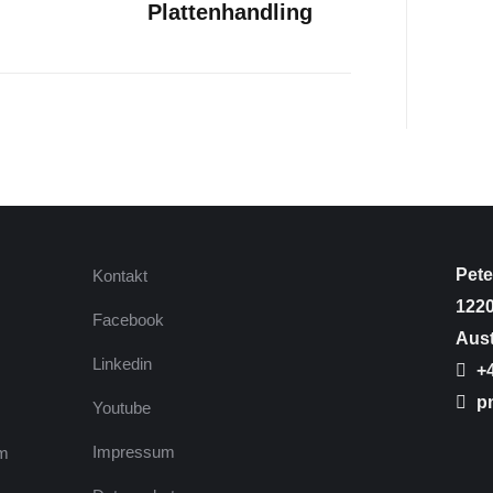
Plattenhandling
Beitrag:
Pete
Kontakt
1220
Facebook
Aust
Linkedin
+4
pm
Youtube
Impressum
em