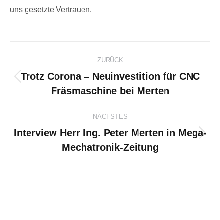
uns gesetzte Vertrauen.
Kommentarnavigation
ZURÜCK
Trotz Corona – Neuinvestition für CNC
Vorheriger
Fräsmaschine bei Merten
Beitrag:
NÄCHSTES
Interview Herr Ing. Peter Merten in Mega-
Nächster
Mechatronik-Zeitung
Beitrag: