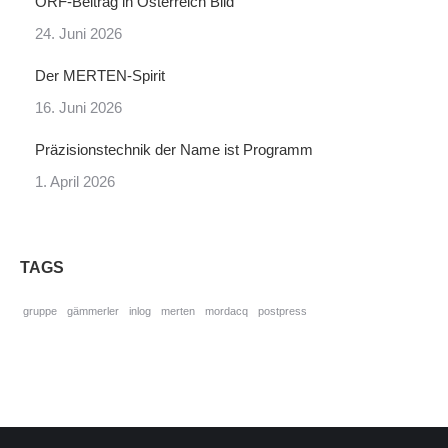
ORF-Beitrag in Österreich Bild
24. Juni 2026
Der MERTEN-Spirit
16. Juni 2026
Präzisionstechnik der Name ist Programm
1. April 2026
TAGS
gruppe
gämmerler
inlog
merten
mordacq
postpress