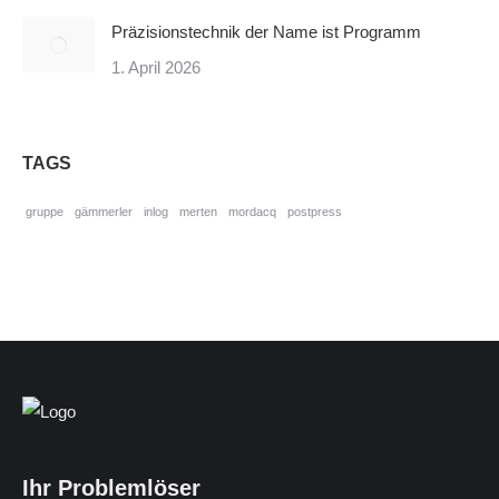
Präzisionstechnik der Name ist Programm
1. April 2026
TAGS
gruppe
gämmerler
inlog
merten
mordacq
postpress
Ihr Problemlöser