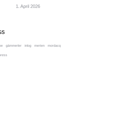
1. April 2026
GS
pe
gämmerler
inlog
merten
mordacq
press