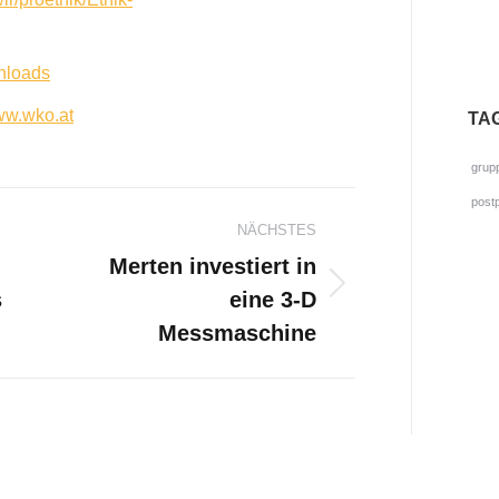
nloads
w.wko.at
TA
grup
gation
post
NÄCHSTES
Merten investiert in
s
eine 3-D
Nächster
Beitrag:
Messmaschine