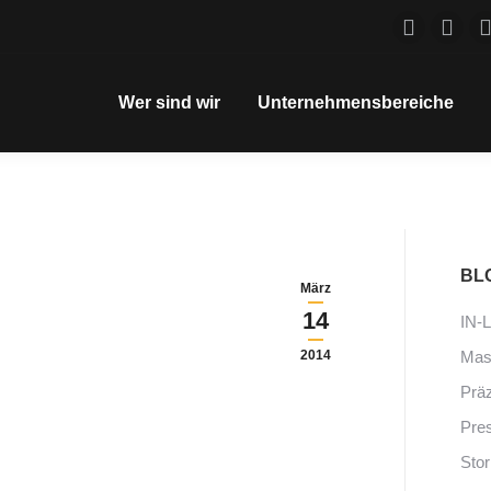
Facebook
Linke
page
page
Wer sind wir
Unternehmensbereiche
opens
open
in
in
new
new
window
wind
BL
März
14
IN-
2014
Mas
Präz
Pres
Stor