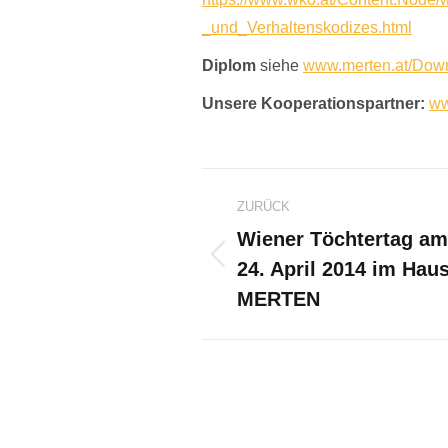
_und_Verhaltenskodizes.html
Diplom
siehe
www.merten.at/Dow
Unsere Kooperationspartner:
ww
Kommentarnavi
ZURÜCK
Wiener Töchtertag am
24. April 2014 im Hau
Vorheriger
Beitrag:
MERTEN