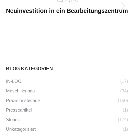
NÄCHSTES
Neuinvestition in ein Bearbeitungszentrum
Nächster
Beitrag:
BLOG KATEGORIEN
IN-LOG
(17)
Maschinenbau
(34)
Präzisionstechnik
(150)
Presseartikel
(1)
Stories
(174)
Unkategorisiert
(1)