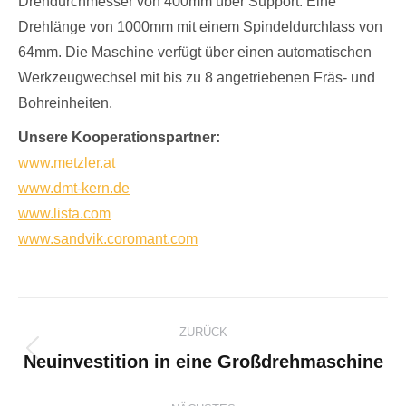
Drehdurchmesser von 400mm über Support. Eine
Drehlänge von 1000mm mit einem Spindeldurchlass von
64mm. Die Maschine verfügt über einen automatischen
Werkzeugwechsel mit bis zu 8 angetriebenen Fräs- und
Bohreinheiten.
Unsere Kooperationspartner:
www.metzler.at
www.dmt-kern.de
www.lista.com
www.sandvik.coromant.com
Kommentarnavigation
ZURÜCK
Neuinvestition in eine Großdrehmaschine
Vorheriger
Beitrag: