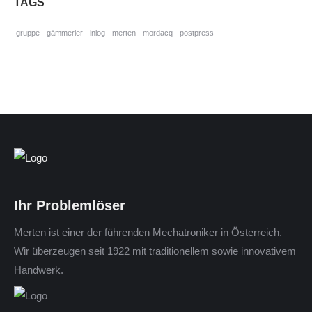
TAGS
gruppe
gämmerler
inlog
merten
mordacq
postpress
Ihr Problemlöser
Merten ist einer der führenden Mechatroniker in Österreich.
Wir überzeugen seit 1922 mit traditionellem sowie innovativem
Handwerk.