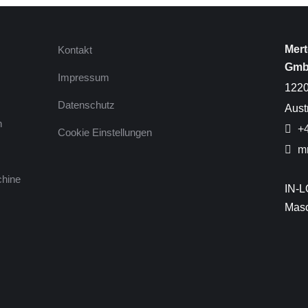
Mert
Kontakt
Gm
Impressum
1220
Datenschutz
Aust
n
+4
Cookie Einstellungen
mm
chine
IN-L
Masc