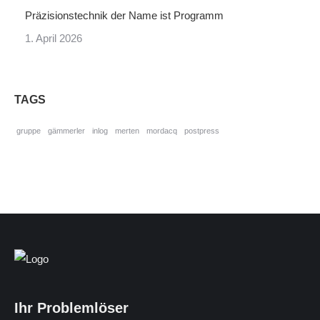
Präzisionstechnik der Name ist Programm
1. April 2026
TAGS
gruppe
gämmerler
inlog
merten
mordacq
postpress
Ihr Problemlöser